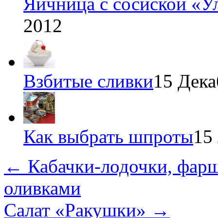
Яичница с сосиской «У
2012
Взбитые сливки
15 Дека
Как выбрать шпроты
15
←
Кабачки-лодочки, фар
оливками
Салат «Ракушки»
→