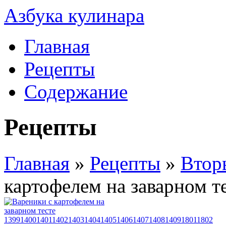
Азбука кулинара
Главная
Рецепты
Содержание
Рецепты
Главная
»
Рецепты
»
Втор
картофелем на заварном т
1399
1400
1401
1402
1403
1404
1405
1406
1407
1408
1409
1801
1802