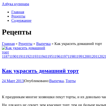
Азбука кулинара
Главная
Рецепты
Содержание
Рецепты
Главная
»
Рецепты
»
Выпечка
»
Как украсить домашний торт
1187
1190
1191
1192
1193
1194
1195
1196
1197
1198
1199
1200
1201
1202
Как украсить домашний торт
24 Март 2013
|
Опубликовано:
Выпечка
,
Торты
К праздникам многие хозяюшки пекут торты, и их довольно ча
Ни для кого не секрет, чем красивее торт, тем он больше вы