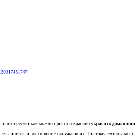
1203
1745
1747
сто интересует как можно просто и красиво
украсить домашний
зывает аппетит и восхищение окружающих. Поэтому сегодня мы 