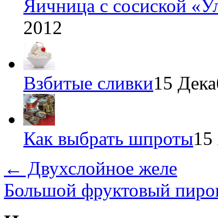
Яичница с сосиской «У
2012
Взбитые сливки
15 Дека
Как выбрать шпроты
15
←
Двухслойное желе
Большой фруктовый пирог